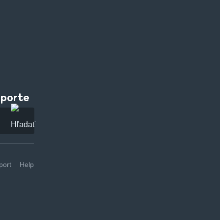
pporte
ort
Help